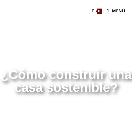
MENÚ
0
BLOG
¿Cómo construir una
casa sostenible?