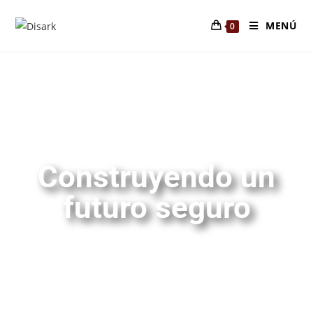
MENÚ
0
BLOG
Construyendo un
futuro seguro